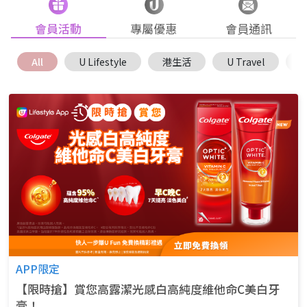
會員活動
專屬優惠
會員通訊
All
U Lifestyle
港生活
U Travel
U
APP限定
【限時搶】賞您高露潔光感白高純度維他命C美白牙
膏！