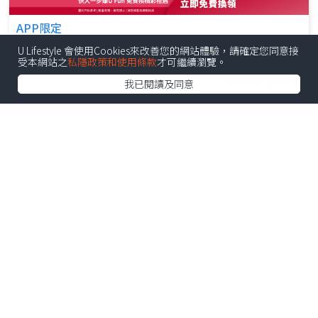
APP限定
【限時搶】送您黑白®85周年限定迷你積木！
U Lifestyle 會使用Cookies來改善您的網站體驗，請確定您同意接
受本網站之
私隱政策和使用條款
才可繼續瀏覽。
參加日期: 由7月3日
我已閱讀及同意
送禮活動
【召集全港GEN Z】解鎖新成就！出Post即賺錢！