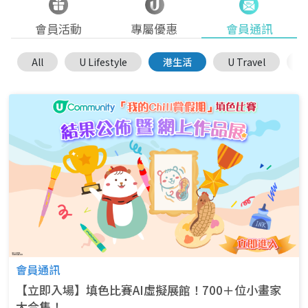
會員活動
專屬優惠
會員通訊
All
U Lifestyle
港生活
U Travel
U
會員通訊
【立即入場】填色比賽AI虛擬展館！700＋位小畫家
大合集！