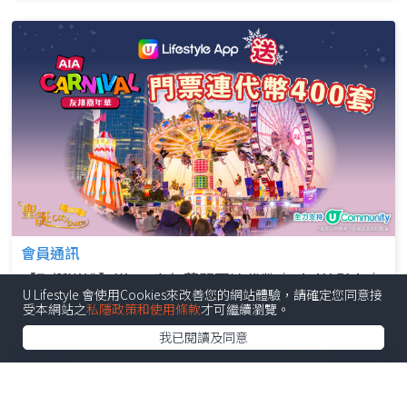
會員通訊
【聖誕送禮】送AIA嘉年華門票連代幣｜ghd美髮夾｜
U Lifestyle 會使用Cookies來改善您的網站體驗，請確定您同意接
戲院現金券｜購物禮券等！
受本網站之
私隱政策和使用條款
才可繼續瀏覽。
我已閱讀及同意