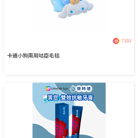
7380
卡通小狗兩用咕臣毛毯