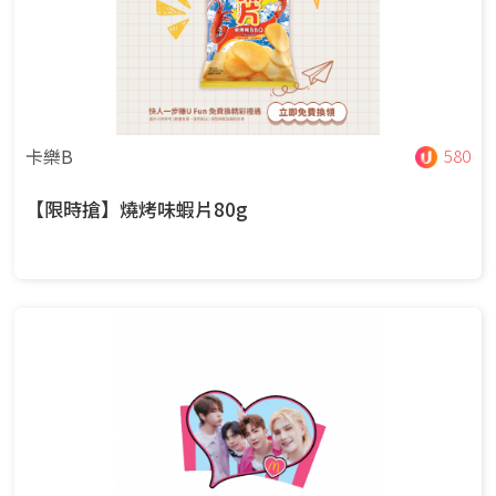
卡樂B
580
【限時搶】燒烤味蝦片80g