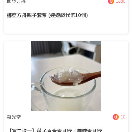
挪亞方舟
1880
挪亞方舟親子套票 (連遊戲代幣10個)
慕光堂
10
【買二送一】蓮子百合雪耳飲／無糖雪耳飲