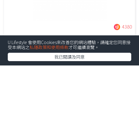
4380
Mirror Strawberry Love 杯套
U Lifestyle 會使用Cookies來改善您的網站體驗，請確定您同意接
受本網站之
私隱政策和使用條款
才可繼續瀏覽。
我已閱讀及同意