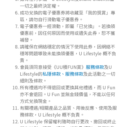
一切之最終決定權。
成功兌換的電子優惠券將收藏至「我的獎賞」專
區，請勿自行滑動電子優惠券。
電子優惠券一經滑動，即屬「已兌換」。若換領
優惠前，因任何原因而使用或遺失此券，恕不獲
補發。
請確保在網絡穩定的情況下使用此券，因網絡不
穩等問題導致未能換領優惠，U Lifestyle 概不負
責。
會員須同意接受《UU積FUN賞》
服務條款
及U
Lifestyle的
私隱條款、服務條款
及此活動之一切
細則及條款。
所有禮遇均不得退回或更換其他禮遇，而 U Fun
亦不會退回。U Fun 並無金錢價值，不能以任何
方式兌換現金。
有關禮遇/相關產品之品質、用後反應、使用及服
務條款，U Lifestyle 概不負責。
U Lifestyle 保留權利隨時自行更改、撤回或終止