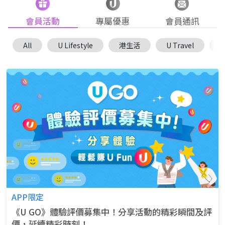
會員活動
專屬優惠
會員通訊
All
U Lifestyle
港生活
U Travel
U
APP限定
《U GO》體驗評價募集中！分享活動的精彩瞬間及評
價，延續精彩時刻！