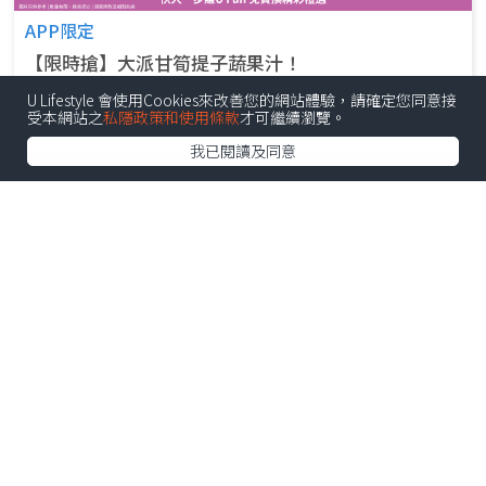
APP限定
【限時搶】大派甘筍提子蔬果汁！
U Lifestyle 會使用Cookies來改善您的網站體驗，請確定您同意接
參加日期: 由6月26日
受本網站之
私隱政策和使用條款
才可繼續瀏覽。
我已閱讀及同意
APP限定
【限時搶】請您食am.pm提拉米蘇梳乎厘班戟！