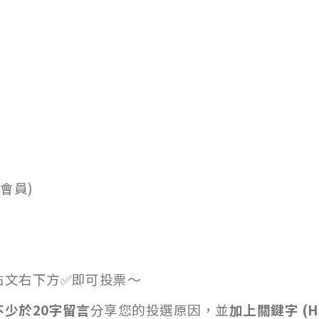
日
會員)
按帖文右下方✅即可投票～
不少於20字留言
分享您的投選原因，並
加上關鍵字 (Ha