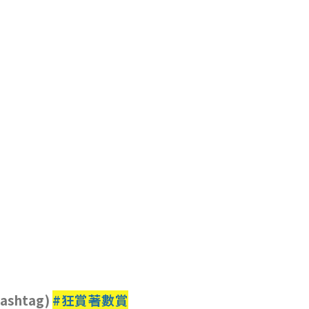
shtag)
#
狂賞著數賞