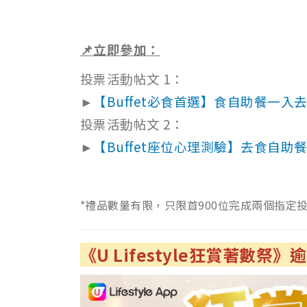
📌
立即參加
：
投票活動帖文 1：
►
【Buffet必食首選】食自助餐一入
投票活動帖文 2：
►
【Buffet座位心理測驗】去食自
*禮品數量有限，
只限首900位完成兩個指定
《U Lifestyle
狂賞著數祭》逾6