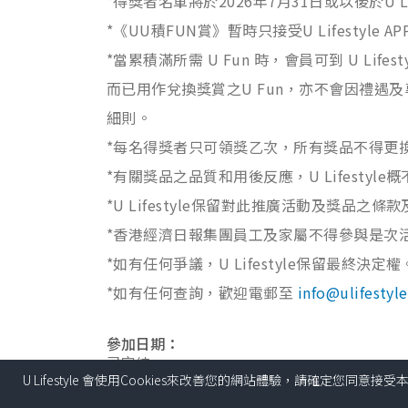
*得獎者名單將於2026年7月31日或以後於U L
*《UU積FUN賞》暫時只接受U Lifestyl
*當累積滿所需 U Fun 時，會員可到 U L
而已用作兌換獎賞之U Fun，亦不會因禮
細則。
*每名得獎者只可領獎乙次，所有獎品不得更
*有關獎品之品質和用後反應，U Lifestyle
*U Lifestyle保留對此推廣活動及獎品之條款
*香港經濟日報集團員工及家屬不得參與是次
*如有任何爭議，U Lifestyle保留最終決定權
*如有任何查詢，歡迎電郵至
info@ulifestyl
參加日期：
已完結
U Lifestyle 會使用Cookies來改善您的網站體驗，請確定您同意接