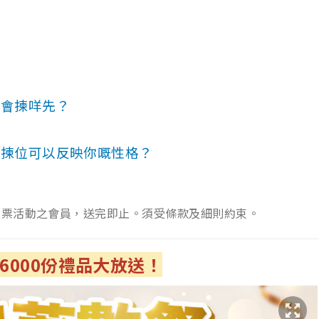
去會揀咩先？
助餐揀位可以反映你嘅性格？
投票活動之會員，
送完即止。須受條款及細則約束。
000
份禮品大放送！