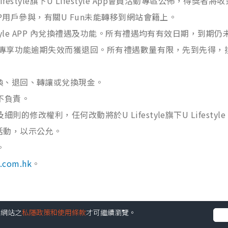
ifestyle旗下U Lifestyle App會員活動專區公佈，得
e APP用戶參與，有關U Fun未能轉移到網站會籍上。
ifestyle APP 內兌換禮遇及功能。所有禮遇均有有效日期，
遇及專享功能逾期失效而獲退回。所有禮遇數量有限，先到先得
換、退回、轉讓或兌換現金。
概不負責。
及細則的修改權利，任何改動將於U Lifestyle旗下U Lifes
活動，以示公允。
。
e.com.hk
。
受本網站之
私隱政策和使用條款
才可繼續瀏覽。