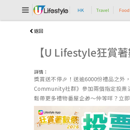
HK
Travel
Food
返回
【U Lifestyle
詳情：
獎賞送不停🎉！送逾6000份禮品之
Community社群》參加兩個指定
鬆帶更多禮物番屋企🎁～仲等咩？立