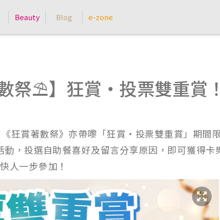
Beauty
Blog
e-zone
狂賞著數祭⛱️】狂賞‧投票雙重賞
外，《狂賞著數祭》亦帶嚟「狂賞‧投票雙重賞」期間限
投票活動，投選自助餐喜好及留言分享原因，即可獲得卡樂
即快人一步參加！