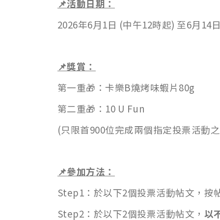
📌
活動日期：
2026年6月1日 (中午12時起) 至6月14
📌
獎賞：
第一重🎁：卡樂B燒烤味蝦片80g
第二重🎁：10 U Fun
(只限首900位完成兩個指定投票活動之
📌
參加方法：
Step1：於以下2個投票活動帖文，
Step2：於以下2個投票活動帖文，
以