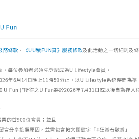
 Fun
服務條款
、
《UU積FUN賞》服務條款
及此活動之一切細則及條
活動，每位參加者必須先登記成為U Lifestyle會員。
026年6月14日晚上11時59分止，以U Lifestyle系統時間為準
U Fun (*所得之U Fun將於2026年7月31日或以後自動存入得
：
投票的首900位會員；並且
0字留言分享投選原因，並需包含帖文關鍵字「#狂賞著數賞」