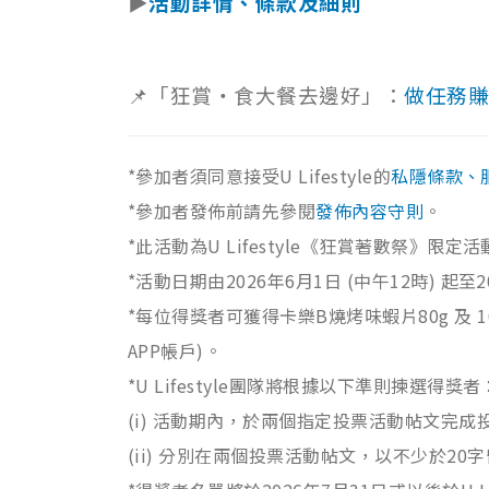
▶
活動詳情
、條款及細則
📌「狂賞‧食大餐去邊好」：
做任務賺U
*參加者須同意接受U Lifestyle的
私隱條款、
*參加者發佈前請先參閱
發佈內容守則
。
*此活動為U Lifestyle《狂賞著數祭》限定
*活動日期由2026年6月1日 (中午12時) 起至2
*每位得獎者可獲得卡樂B燒烤味蝦片80g 及 10 
APP帳戶)。
*U Lifestyle團隊將根據以下準則揀選得獎者
(i) 活動期內，於兩個指定投票活動帖文完成
(ii) 分別在兩個投票活動帖文，以不少於2