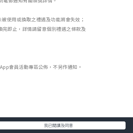
獎者將收到電郵通知有關領獎詳情。
到期仍未被使用或換取之禮遇及功能將會失效；
，換完即止，詳情請留意個別禮遇之條款及
tyle App會員活動專區公佈，不另作通知。
我已閱讀及同意