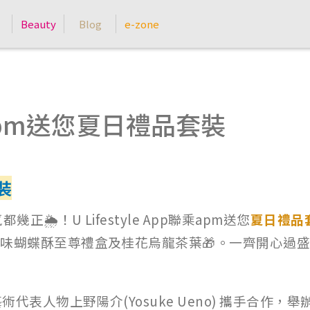
Beauty
Blog
e-zone
p x apm送您夏日禮品套裝
裝
🌦！U Lifestyle App聯乘apm送您
夏日禮品
味蝴蝶酥至尊禮盒及桂花烏龍茶葉🎁。一齊開心過
術代表人物上野陽介(Yosuke Ueno) 攜手合作