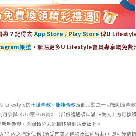
優惠？記得去
App Store
/
Play Store
俾U Lifestyl
nstagram帳號
，緊貼更多U Lifestyle會員專享嘅免
U Lifestyle的
私隱條款、服務條款
及此活動之一切細則及條款
則可參與《UU積FUN賞》（部份禮遇須年滿18歲人士方可換
le APP用戶參與，有關積分未能轉移到網站會籍上。
yle APP 內之指定任務 (須受有關之條款及細則約束)，即可獲