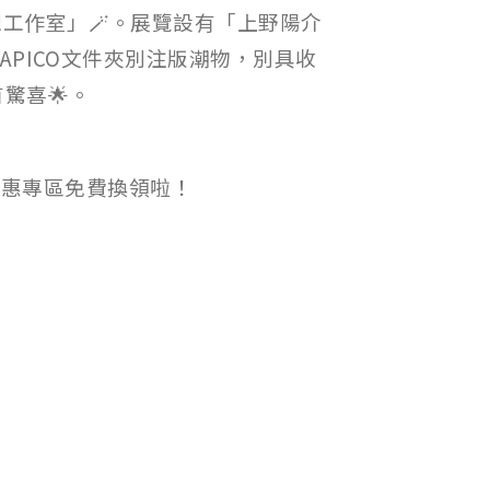
想工作室」🪄。展覽設有「上野陽介
HAPICO文件夾別注版潮物，別具收
驚喜🌟。
》優惠專區免費換領啦！