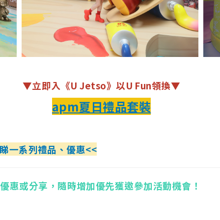
▼立即入《U Jetso》以U Fun領換▼
apm夏日禮品套裝
即睇一系列禮品、優惠<<
他優惠或分享，隨時增加優先獲邀參加活動機會！