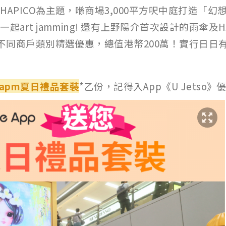
APICO為主題，喺商場3,000平方呎中庭打造「幻
art jamming! 還有上野陽介首次設計的雨傘及
不同商戶類別精選優惠，總值港幣200萬！實行日日有
apm夏日禮品套裝
*乙份，記得入App《U Jetso