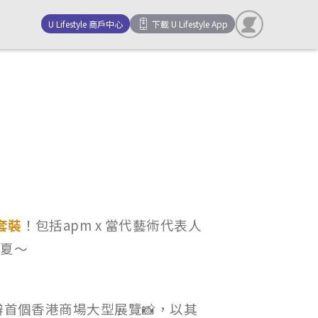
U Lifestyle 商戶中心
下載 U Lifestyle App
套裝
！包括apm x 當代藝術代表人
盛夏～
，舉辦首個香港商場大型展覽📸，以其