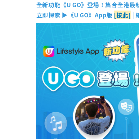
全新功能《U GO》登場！集合全港最
立即探索 ▶《U GO》App版
[按此]
|