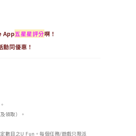
e App
五星星評分
啊！
費活動同優惠！
。
領及領取）。
贈指定數目之U Fun。每個任務/遊戲只限派