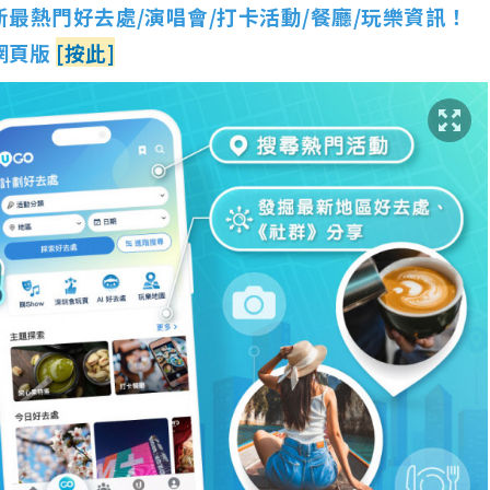
新最熱門好去處/演唱會/打卡活動/餐廳/玩樂資訊！
 網頁版
[按此]