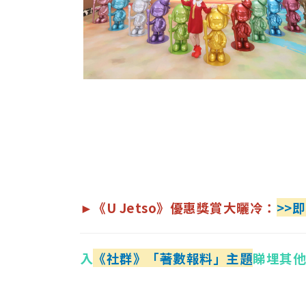
►《U Jetso》優惠獎賞大曬冷：
>>
入
《社群》「著數報料」主題
睇埋其