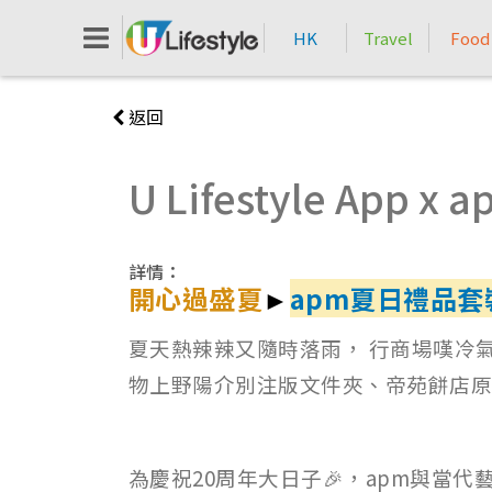
HK
Travel
Food
返回
U Lifestyle Ap
詳情：
開心過盛夏
►
apm夏日禮品套
夏天熱辣辣又隨時落雨， 行商場嘆冷氣都幾正
物上野陽介別注版文件夾、帝苑餅店原
為慶祝20周年大日子🎉，apm與當代藝