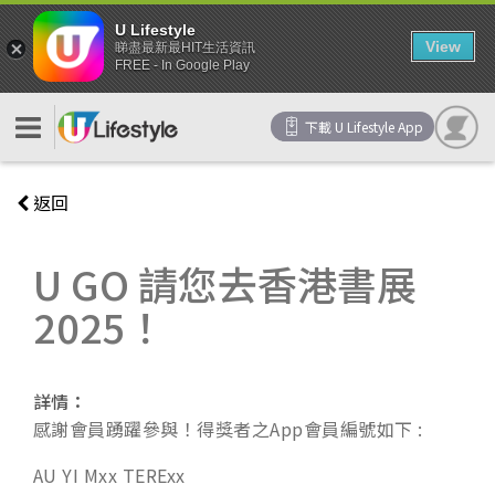
U Lifestyle
View
睇盡最新最HIT生活資訊
FREE - In Google Play
下載 U Lifestyle App
返回
U GO 請您去香港書展
2025！
詳情：
感謝會員踴躍參與！得獎者之App會員編號如下 :
AU YI Mxx TERExx