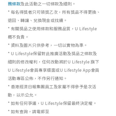
務條款
及此活動之一切條款及細則。
* 每名得獎者只可領獎乙次，所有獎品不得更換、
退回、轉讓、兌換現金或找續。
* 有關獎品之使用條款和服務品質，U Lifestyle
概不負責。
* 資料及圖片只供參考，一切以實物為準。
* U Lifestyle保留對此推廣活動及獎品之條款及
細則的修改權利，任何改動將於U Lifestyle 旗下
U Lifestyle會員專享版面或U Lifestyle App會員
活動專區公佈，不作另行通知。
* 香港經濟日報集團員工及家屬不得參予是次活
動，以示公允。
* 如有任何爭議，U Lifestyle保留最終決定權。
* 如有查詢，請電郵至