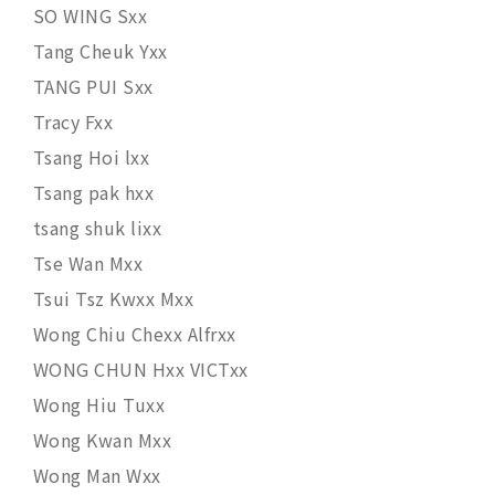
SO WING Sxx
Tang Cheuk Yxx
TANG PUI Sxx
Tracy Fxx
Tsang Hoi lxx
Tsang pak hxx
tsang shuk lixx
Tse Wan Mxx
Tsui Tsz Kwxx Mxx
Wong Chiu Chexx Alfrxx
WONG CHUN Hxx VICTxx
Wong Hiu Tuxx
Wong Kwan Mxx
Wong Man Wxx