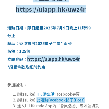
https://ulapp.hk/uwz4r
活動日期：即日起至2025年7月9日晚上11時59
分止
獎品：香港書展2025電子門票* 兩張
名額：125個
https://ulapp.hk/uwz4r
立即登記：
*須受條款及細則約束
參加辦法：
讚好(Like)
HK 港生活
Facebook專頁
讚好(Like)
此活動Facebook帖子(Post)
進入U Lifestyle App內「會員活動」專區並填妥