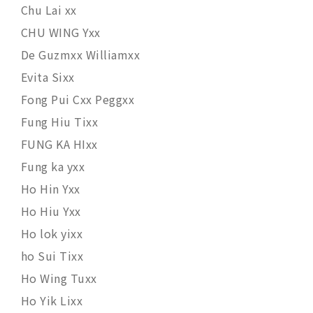
Chu Lai xx
CHU WING Yxx
De Guzmxx Williamxx
Evita Sixx
Fong Pui Cxx Peggxx
Fung Hiu Tixx
FUNG KA HIxx
Fung ka yxx
Ho Hin Yxx
Ho Hiu Yxx
Ho lok yixx
ho Sui Tixx
Ho Wing Tuxx
Ho Yik Lixx