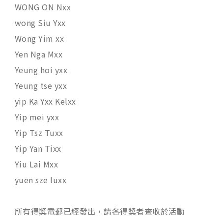
WONG ON Nxx
wong Siu Yxx
Wong Yim xx
Yen Nga Mxx
Yeung hoi yxx
Yeung tse yxx
yip Ka Yxx Kelxx
Yip mei yxx
Yip Tsz Tuxx
Yip Yan Tixx
Yiu Lai Mxx
yuen sze luxx
所有得獎電郵已經發出，請各得獎者查收於活動