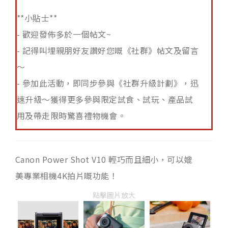
**小貼士**
- 歡迎發佈多於一個帖文~
- 記得叫埋親朋好友讚好您嘅《社群》帖文及留言
～
- 參加此活動，即同步參與《社群升級計劃》，迅
速升級～獲得更多參與限定試食、試玩、產品試
用及帶走限時驚喜禮物機會。
Canon Power Shot V10 輕巧而且細小，可以媲
美專業相機4K拍片嘅功能！
點擊圖片放大