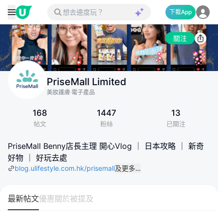
下載App
關注
PriseMall Limited
美妝護膚·電子產品
168
1447
13
帖文
粉絲
已關注
PriseMall Benny店長主理 開心Vlog ｜ 日本攻略 ｜ 新奇
好物 ｜ 好玩去處
blog.ulifestyle.com.hk/prisemall
及更多…
最新帖文
優惠
關於
被提及