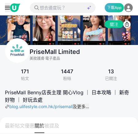
下載App
關注
PriseMall Limited
美妝護膚·電子產品
171
1447
13
帖文
粉絲
已關注
PriseMall Benny店長主理 開心Vlog ｜ 日本攻略 ｜ 新奇
好物 ｜ 好玩去處
blog.ulifestyle.com.hk/prisemall
及更多…
最新帖文
優惠
關於
被提及