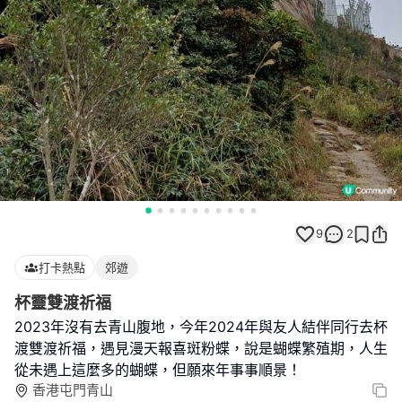
9
2
打卡熱點
郊遊
杯靈雙渡祈福
2023年沒有去青山腹地，今年2024年與友人結伴同行去杯
渡雙渡祈福，遇見漫天報喜斑粉蝶，說是蝴蝶繁殖期，人生
從未遇上這麼多的蝴蝶，但願來年事事順景！
香港屯門青山