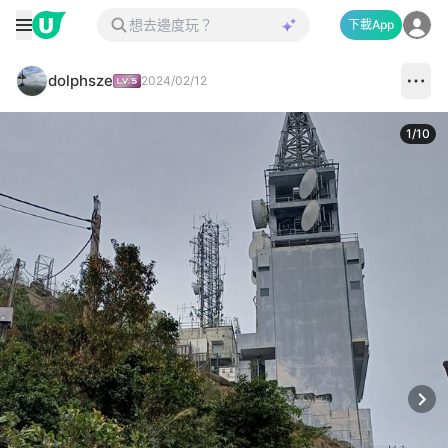
下載App
dolphsze
2024/02/12
1
/
10
Next