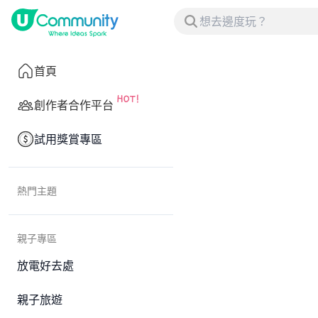
首頁
創作者合作平台
試用獎賞專區
熱門主題
親子專區
放電好去處
親子旅遊