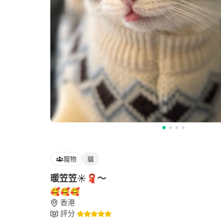
寵物
貓
暖笠笠☀️🧣～
🥰🥰🥰
香港
評分