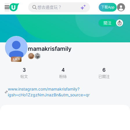
下載App
關注
mamakrisfamily
3
4
6
帖文
粉絲
已關注
www.instagram.com/mamakrisfamily?
igsh=cHo1ZzgzNmJnazBn&utm_source=qr