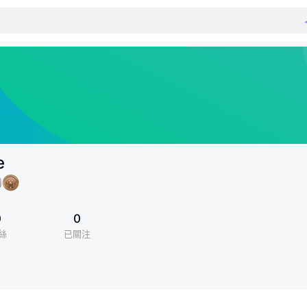
e
0
0
絲
已關注