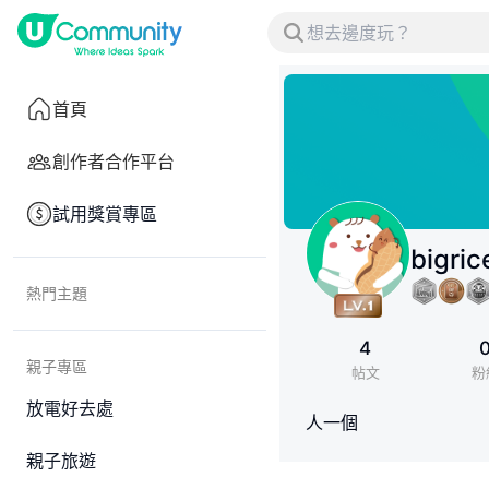
首頁
創作者合作平台
試用獎賞專區
bigric
熱門主題
4
親子專區
帖文
粉
放電好去處
人一個
親子旅遊