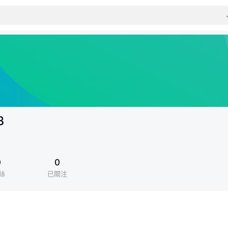
3
0
0
絲
已關注