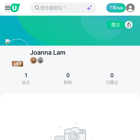
下載App
關注
Joanna Lam
1
0
0
帖文
粉絲
已關注