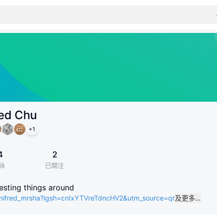
red Chu
+
1
4
2
絲
已關注
resting things around
nifred_mrsha?igsh=cnIxYTVreTdncHV2&utm_source=qr
及更多…