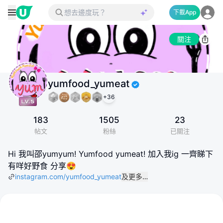
下載App
關注
yumfood_yumeat
+
36
183
1505
23
帖文
粉絲
已關注
Hi 我叫邵yumyum! Yumfood yumeat! 加入我ig 一齊睇下
有咩好野食 分享😍
instagram.com/yumfood_yumeat
及更多…