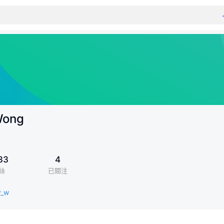
Wong
33
4
絲
已關注
v_w