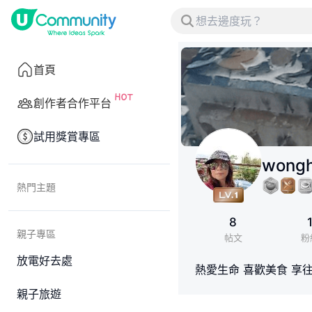
首頁
創作者合作平台
試用獎賞專區
wongh
熱門主題
8
親子專區
帖文
粉
放電好去處
熱愛生命 喜歡美食 享
親子旅遊