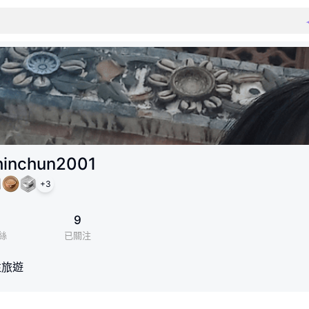
inchun2001
+
3
1
9
絲
已關注
往旅遊