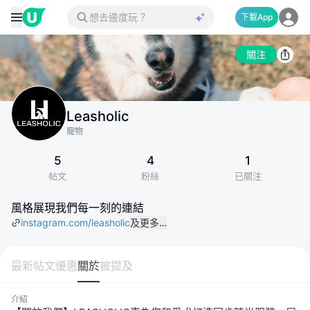
下載App
關注
Leasholic
寵物
5
4
1
帖文
粉絲
已關注
風格展現我們每一刻的連結
instagram.com/leasholic
及更多…
最新帖文
優惠
關於
被提及
介紹