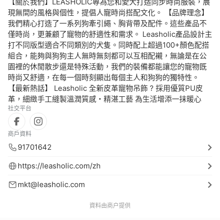
【關於我們】LEASHOLIC專為您和愛犬打造同步時尚服裝，展
現無間的風格與個性，提倡人寵時尚搭配文化。 【品牌理念】
我們精心打造了一系列狗牽引繩、胸背帶及配件。這些產品不
僅時尚，更兼顧了寵物的舒適性和需求。 Leasholic產品設計主
打不同版型適合不同類別的犬隻。同時配上超過100+顏色配搭
組合，能夠與狗狗主人無時無刻都可以互相配襯，無論是在公
園裡的休閒散步還是特殊活動，我們的裝備都能讓您的寵物既
時尚又舒適，在每一個時刻顯出每個主人和狗狗的獨特性。
【最新熱話】 Leasholic 全新皮革寵物吊飾 ? 採用優質PU皮
革，細緻手工縫製溫潤質感・精湛工藝 為生活增添一抹暖心
社交平台
商戶資料
91701642
https://leasholic.com/zh
mkt@leasholic.com
資料由商户提供