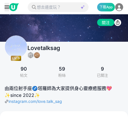
下載App
關注
Lovetalksag
90
59
9
帖文
粉絲
已關注
由兩位射手座♐️塔羅師為大家提供身心靈療癒服務💖
✨since 2022✨
instagram.com/love.talk_sag