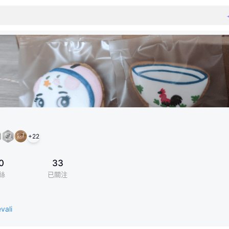
+
22
0
33
絲
已關注
vali