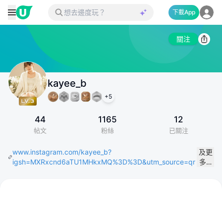
下載App
關注
kayee_b
+
5
44
1165
12
帖文
粉絲
已關注
www.instagram.com/kayee_b?
及更
igsh=MXRxcnd6aTU1MHkxMQ%3D%3D&utm_source=qr
多…