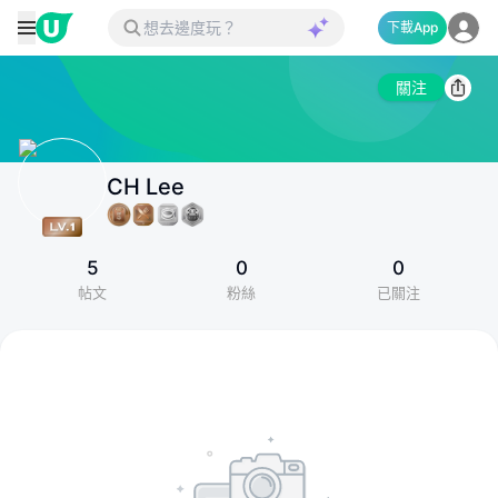
下載App
關注
CH Lee
5
0
0
帖文
粉絲
已關注