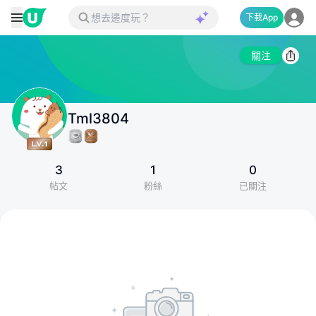
下載App
關注
Tml3804
3
1
0
帖文
粉絲
已關注