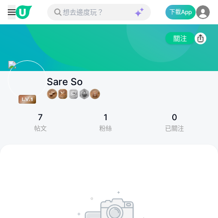
下載App
關注
Sare So
7
1
0
帖文
粉絲
已關注