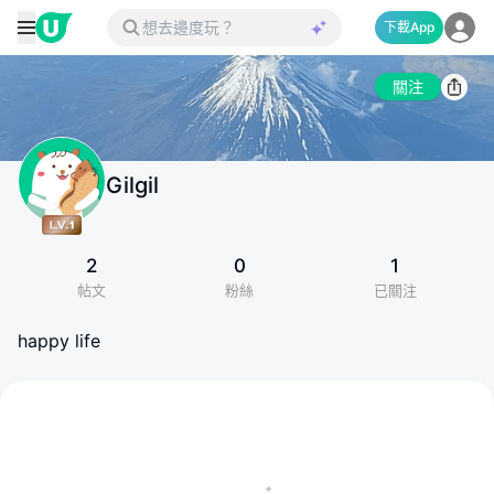
下載App
關注
Gilgil
2
0
1
帖文
粉絲
已關注
happy life