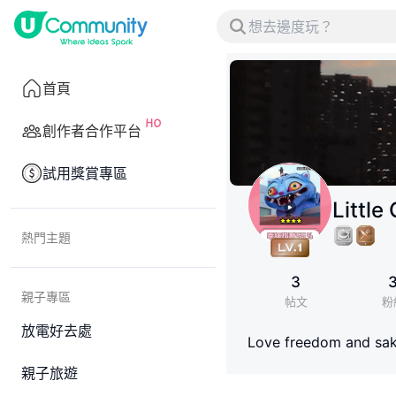
首頁
創作者合作平台
試用獎賞專區
Little
熱門主題
3
親子專區
帖文
粉
放電好去處
Love freedom and sa
親子旅遊