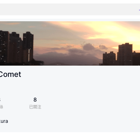
 Comet
3
8
絲
已關注
kura