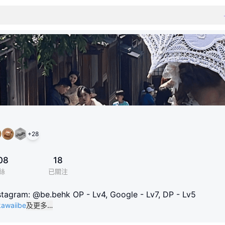
+
28
08
18
絲
已關注
m: @be.behk OP - Lv4, Google - Lv7, DP - Lv5
kawaiibe
及更多…