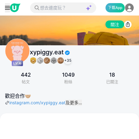
下載App
關注
xypiggy.eat
+
35
442
1049
18
帖文
粉絲
已關注
歡迎合作🤝🏼
instagram.com/xypiggy.eat
及更多…