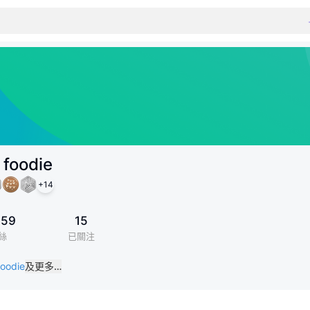
 foodie
+
14
859
15
絲
已關注
oodie
及更多…