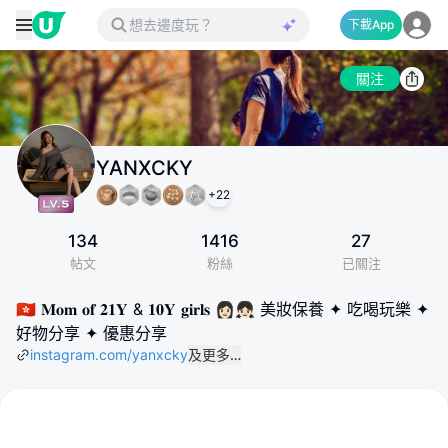
下載App
關注
YANXCKY
+
22
134
1416
27
帖文
粉絲
已關注
🇭🇰 𝐌𝐨𝐦 𝐨𝐟 𝟐𝟏𝐘 & 𝟏𝟎𝐘 𝐠𝐢𝐫𝐥𝐬 👩🏻👧🏻 美妝保養 ✦ 吃喝玩樂 ✦
好物分享 ✦ 優惠分享
instagram.com/yanxcky
及更多…