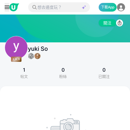
下載App
關注
yuki So
1
0
0
帖文
粉絲
已關注