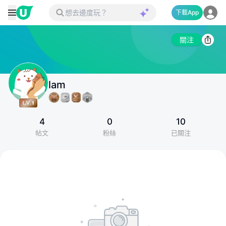
下載App
關注
lam
4
0
10
帖文
粉絲
已關注