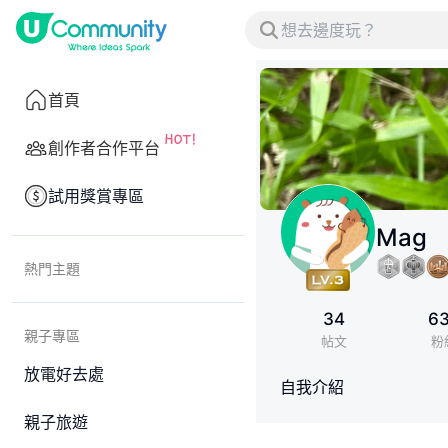
首頁
創作者合作平台
試用獎賞專區
Mag
熱門主題
34
6
親子專區
帖文
粉
放電好去處
自我介紹
親子旅遊