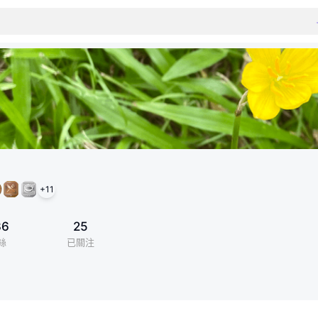
+
11
36
25
絲
已關注