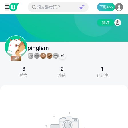
下載App
關注
pinglam
+
1
6
2
1
帖文
粉絲
已關注