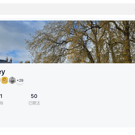
ey
+
29
1
50
絲
已關注