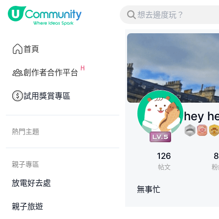
首頁
創作者合作平台
試用獎賞專區
hey h
熱門主題
126
8
親子專區
帖文
粉
放電好去處
無事忙
親子旅遊