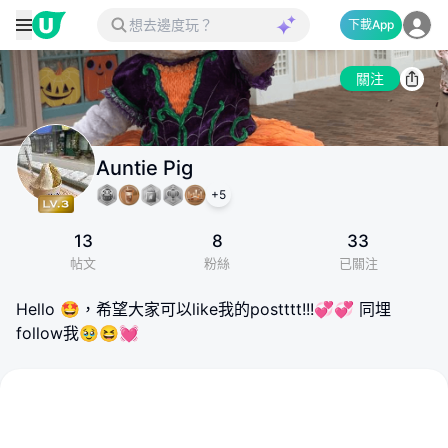
下載App
關注
Auntie Pig
+
5
13
8
33
帖文
粉絲
已關注
Hello 🤩，希望大家可以like我的postttt!!!💞💞 同埋
follow我🥹😆💓