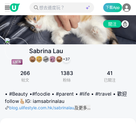
下載App
關注
Sabrina Lau
+
37
266
1383
41
帖文
粉絲
已關注
• #Beauty •#foodie • #parent • #life • #travel • 歡迎
follow🫰🏼IG: iamsabrinalau
blog.ulifestyle.com.hk/sabrinalau
及更多…