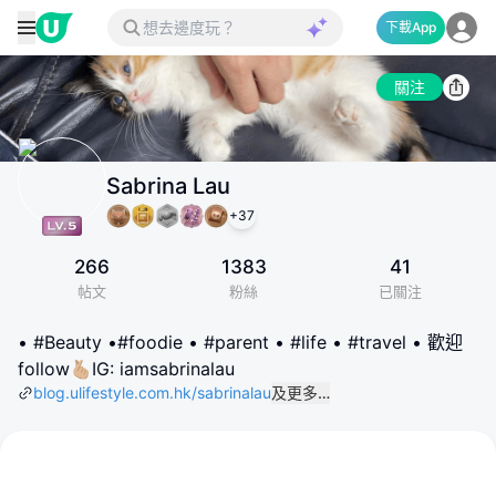
下載App
關注
Sabrina Lau
+
37
266
1383
41
帖文
粉絲
已關注
• #Beauty •#foodie • #parent • #life • #travel • 歡迎
follow🫰🏼IG: iamsabrinalau
blog.ulifestyle.com.hk/sabrinalau
及更多…