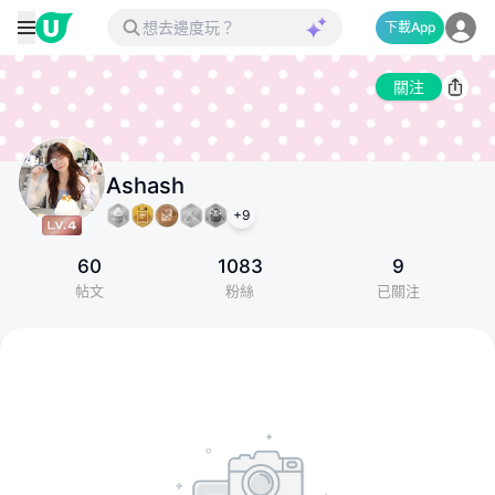
下載App
關注
Ashash
+
9
60
1083
9
帖文
粉絲
已關注