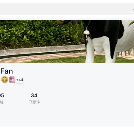
 Fan
+
44
05
34
絲
已關注