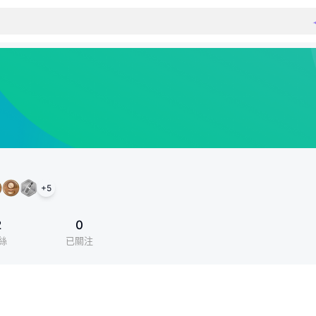
+
5
2
0
絲
已關注