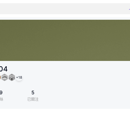
04
+
18
9
5
絲
已關注