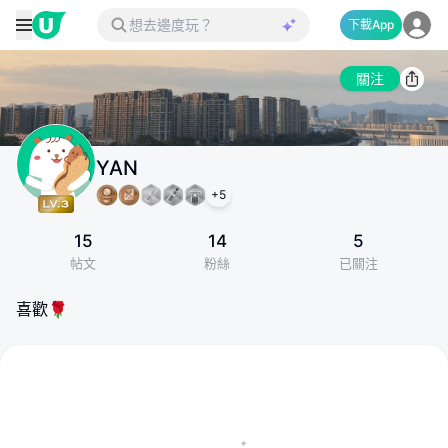
下載App
關注
YAN
+
5
15
14
5
帖文
粉絲
已關注
喜歡🌹