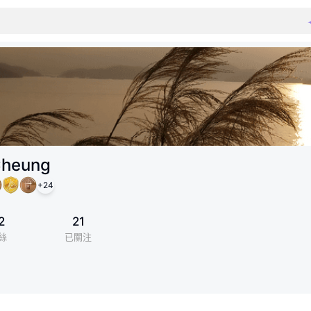
Cheung
+
24
2
21
絲
已關注