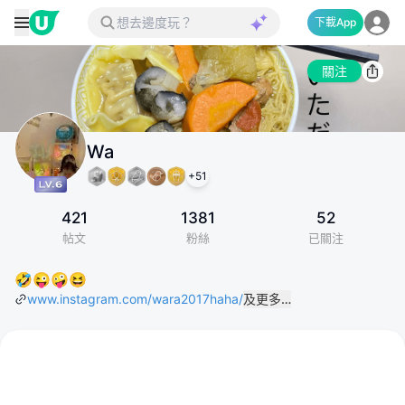
下載App
關注
Wa
+
51
421
1381
52
帖文
粉絲
已關注
🤣😜🤪😆
www.instagram.com/wara2017haha/
及更多…