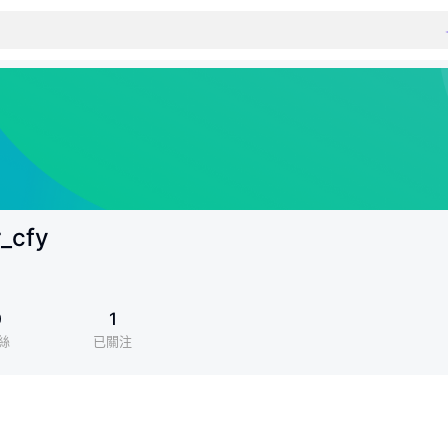
r_cfy
0
1
絲
已關注